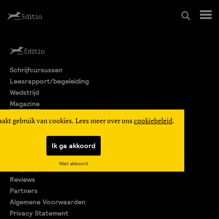
Schrijfcursussen
Schrijfcursussen
Leesrapport/begeleiding
Leesrapport/begeleiding
Wedstrijd
Magazine
Wedstrijd
Editio Producties
aakt gebruik van cookies. Lees meer over ons
cookiebeleid
.
Mijn Editio
Magazine
Ik ga akkoord
Over ons
Niet akkoord
Encyclopedie
Editio Producties
Reviews
Partners
Algemene Voorwaarden
Mijn Editio
Privacy Statement