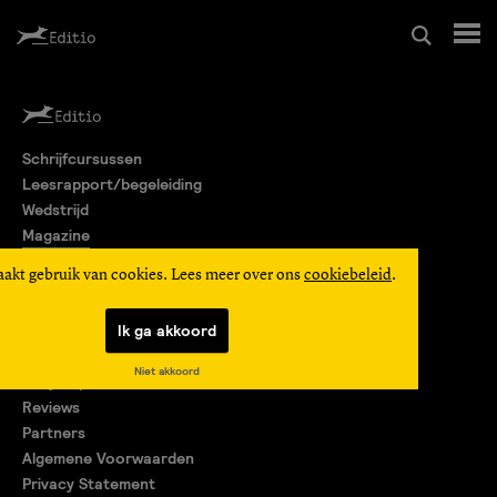
Schrijfcursussen
Schrijfcursussen
Leesrapport/begeleiding
Leesrapport/begeleiding
Wedstrijd
Magazine
Wedstrijd
Editio Producties
aakt gebruik van cookies. Lees meer over ons
cookiebeleid
.
Mijn Editio
Magazine
Ik ga akkoord
Over ons
Niet akkoord
Encyclopedie
Editio Producties
Reviews
Partners
Algemene Voorwaarden
Mijn Editio
Privacy Statement