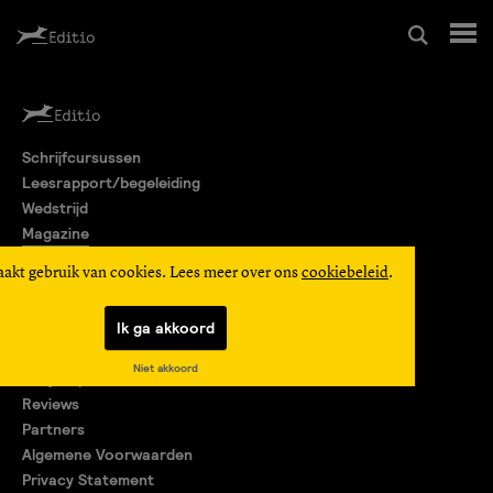
Schrijfcursussen
Schrijfcursussen
Leesrapport/begeleiding
Leesrapport/begeleiding
Wedstrijd
Magazine
Wedstrijd
Editio Producties
aakt gebruik van cookies. Lees meer over ons
cookiebeleid
.
Mijn Editio
Magazine
Ik ga akkoord
Over ons
Niet akkoord
Encyclopedie
Editio Producties
Reviews
Partners
Algemene Voorwaarden
Mijn Editio
Privacy Statement