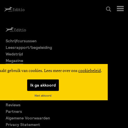
Schrijfcursussen
Schrijfcursussen
Leesrapport/begeleiding
Leesrapport/begeleiding
Wedstrijd
Magazine
Wedstrijd
Editio Producties
aakt gebruik van cookies. Lees meer over ons
cookiebeleid
.
Mijn Editio
Magazine
Ik ga akkoord
Over ons
Niet akkoord
Encyclopedie
Editio Producties
Reviews
Partners
Algemene Voorwaarden
Mijn Editio
Privacy Statement