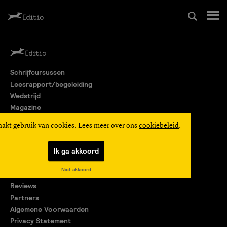
Schrijfcursussen
Schrijfcursussen
Leesrapport/begeleiding
Leesrapport/begeleiding
Wedstrijd
Magazine
Wedstrijd
Editio Producties
aakt gebruik van cookies. Lees meer over ons
cookiebeleid
.
Mijn Editio
Magazine
Ik ga akkoord
Over ons
Niet akkoord
Encyclopedie
Editio Producties
Reviews
Partners
Algemene Voorwaarden
Mijn Editio
Privacy Statement