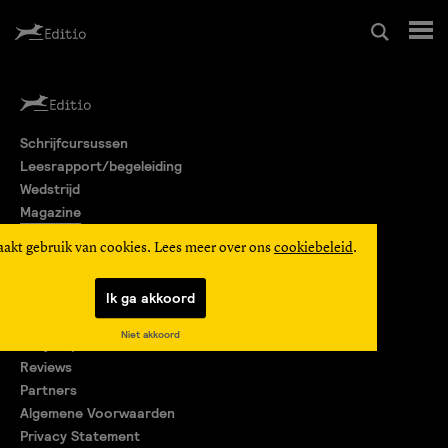
Schrijfcursussen
Schrijfcursussen
Leesrapport/begeleiding
Leesrapport/begeleiding
Wedstrijd
Magazine
Wedstrijd
Editio Producties
aakt gebruik van cookies. Lees meer over ons
cookiebeleid
.
Mijn Editio
Magazine
Ik ga akkoord
Over ons
Niet akkoord
Encyclopedie
Editio Producties
Reviews
Partners
Algemene Voorwaarden
Mijn Editio
Privacy Statement