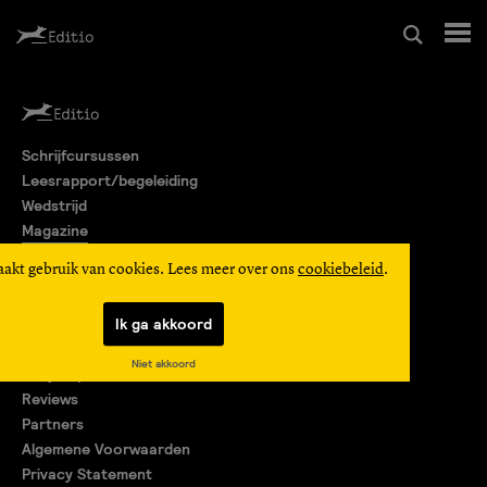
Schrijfcursussen
Schrijfcursussen
Leesrapport/begeleiding
Leesrapport/begeleiding
Wedstrijd
Magazine
Wedstrijd
Editio Producties
aakt gebruik van cookies. Lees meer over ons
cookiebeleid
.
Mijn Editio
Magazine
Ik ga akkoord
Over ons
Niet akkoord
Encyclopedie
Editio Producties
Reviews
Partners
Algemene Voorwaarden
Mijn Editio
Privacy Statement