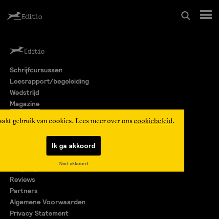
Schrijfcursussen
Schrijfcursussen
Leesrapport/begeleiding
Leesrapport/begeleiding
Wedstrijd
Magazine
Wedstrijd
Editio Producties
aakt gebruik van cookies. Lees meer over ons
cookiebeleid
.
Mijn Editio
Magazine
Ik ga akkoord
Over ons
Niet akkoord
Encyclopedie
Editio Producties
Reviews
Partners
Algemene Voorwaarden
Mijn Editio
Privacy Statement