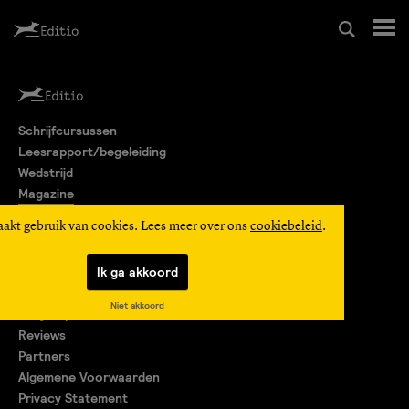
Schrijfcursussen
Schrijfcursussen
Leesrapport/begeleiding
Leesrapport/begeleiding
Wedstrijd
Magazine
Wedstrijd
Editio Producties
aakt gebruik van cookies. Lees meer over ons
cookiebeleid
.
Mijn Editio
Magazine
Ik ga akkoord
Over ons
Niet akkoord
Encyclopedie
Editio Producties
Reviews
Partners
Algemene Voorwaarden
Mijn Editio
Privacy Statement