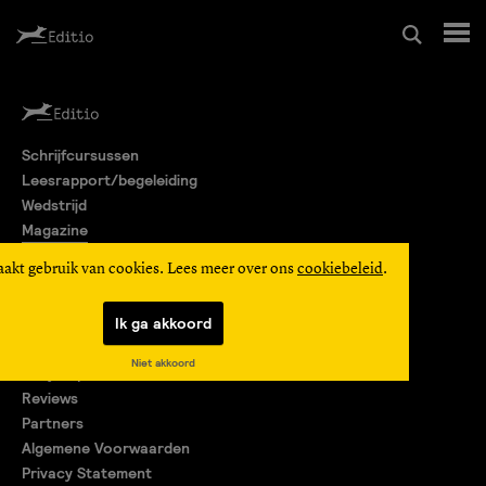
Schrijfcursussen
Schrijfcursussen
Leesrapport/begeleiding
Leesrapport/begeleiding
Wedstrijd
Magazine
Wedstrijd
Editio Producties
aakt gebruik van cookies. Lees meer over ons
cookiebeleid
.
Mijn Editio
Magazine
Ik ga akkoord
Over ons
Niet akkoord
Encyclopedie
Editio Producties
Reviews
Partners
Algemene Voorwaarden
Mijn Editio
Privacy Statement