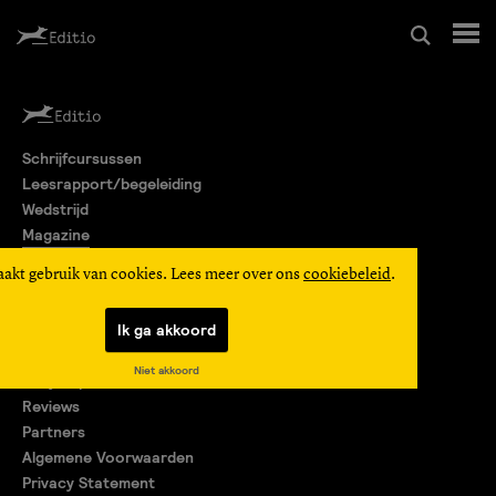
Schrijfcursussen
Schrijfcursussen
Leesrapport/begeleiding
Leesrapport/begeleiding
Wedstrijd
Magazine
Wedstrijd
Editio Producties
aakt gebruik van cookies. Lees meer over ons
cookiebeleid
.
Mijn Editio
Magazine
Ik ga akkoord
Over ons
Niet akkoord
Encyclopedie
Editio Producties
Reviews
Partners
Algemene Voorwaarden
Mijn Editio
Privacy Statement