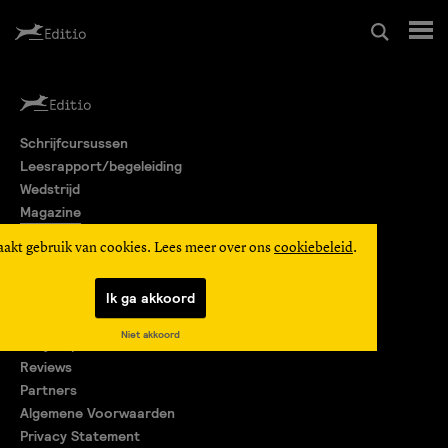
Schrijfcursussen
Schrijfcursussen
Leesrapport/begeleiding
Leesrapport/begeleiding
Wedstrijd
Magazine
Wedstrijd
Editio Producties
aakt gebruik van cookies. Lees meer over ons
cookiebeleid
.
Mijn Editio
Magazine
Ik ga akkoord
Over ons
Niet akkoord
Encyclopedie
Editio Producties
Reviews
Partners
Algemene Voorwaarden
Mijn Editio
Privacy Statement