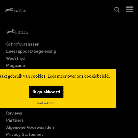
Schrijfcursussen
Schrijfcursussen
Leesrapport/begeleiding
Leesrapport/begeleiding
Wedstrijd
Magazine
Wedstrijd
Editio Producties
aakt gebruik van cookies. Lees meer over ons
cookiebeleid
.
Mijn Editio
Magazine
Ik ga akkoord
Over ons
Niet akkoord
Encyclopedie
Editio Producties
Reviews
Partners
Algemene Voorwaarden
Mijn Editio
Privacy Statement