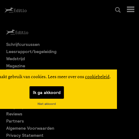
Schrijfcursussen
Schrijfcursussen
Leesrapport/begeleiding
Leesrapport/begeleiding
Wedstrijd
Magazine
Wedstrijd
Editio Producties
aakt gebruik van cookies. Lees meer over ons
cookiebeleid
.
Mijn Editio
Magazine
Ik ga akkoord
Over ons
Niet akkoord
Encyclopedie
Editio Producties
Reviews
Partners
Algemene Voorwaarden
Mijn Editio
Privacy Statement