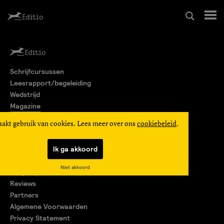
Schrijfcursussen
Schrijfcursussen
Leesrapport/begeleiding
Leesrapport/begeleiding
Wedstrijd
Magazine
Wedstrijd
Editio Producties
aakt gebruik van cookies. Lees meer over ons
cookiebeleid
.
Mijn Editio
Magazine
Ik ga akkoord
Over ons
Niet akkoord
Encyclopedie
Editio Producties
Reviews
Partners
Algemene Voorwaarden
Mijn Editio
Privacy Statement