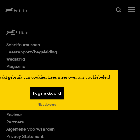
Schrijfcursussen
Schrijfcursussen
Leesrapport/begeleiding
Leesrapport/begeleiding
Wedstrijd
Magazine
Wedstrijd
Editio Producties
aakt gebruik van cookies. Lees meer over ons
cookiebeleid
.
Mijn Editio
Magazine
Ik ga akkoord
Over ons
Niet akkoord
Encyclopedie
Editio Producties
Reviews
Partners
Algemene Voorwaarden
Mijn Editio
Privacy Statement