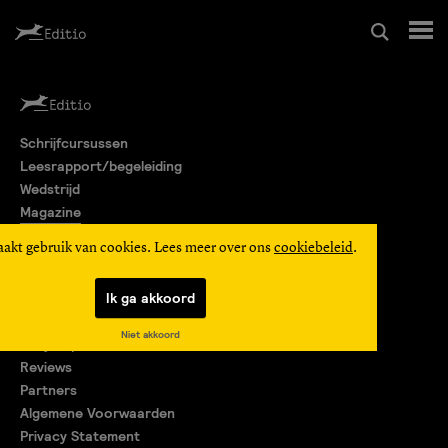
Schrijfcursussen
Schrijfcursussen
Leesrapport/begeleiding
Leesrapport/begeleiding
Wedstrijd
Magazine
Wedstrijd
Editio Producties
aakt gebruik van cookies. Lees meer over ons
cookiebeleid
.
Mijn Editio
Magazine
Ik ga akkoord
Over ons
Niet akkoord
Encyclopedie
Editio Producties
Reviews
Partners
Algemene Voorwaarden
Mijn Editio
Privacy Statement