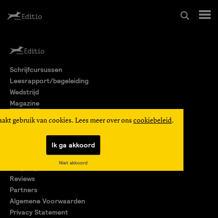
Schrijfcursussen
Schrijfcursussen
Leesrapport/begeleiding
Leesrapport/begeleiding
Wedstrijd
Magazine
Wedstrijd
Editio Producties
aakt gebruik van cookies. Lees meer over ons
cookiebeleid
.
Mijn Editio
Magazine
Ik ga akkoord
Over ons
Niet akkoord
Encyclopedie
Editio Producties
Reviews
Partners
Algemene Voorwaarden
Mijn Editio
Privacy Statement