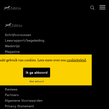
Schrijfcursussen
Schrijfcursussen
Leesrapport/begeleiding
Leesrapport/begeleiding
Wedstrijd
Magazine
Wedstrijd
Editio Producties
aakt gebruik van cookies. Lees meer over ons
cookiebeleid
.
Mijn Editio
Magazine
Ik ga akkoord
Over ons
Niet akkoord
Encyclopedie
Editio Producties
Reviews
Partners
Algemene Voorwaarden
Mijn Editio
Privacy Statement