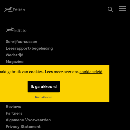
Schrijfcursussen
Schrijfcursussen
Leesrapport/begeleiding
Leesrapport/begeleiding
Wedstrijd
Magazine
Wedstrijd
Editio Producties
aakt gebruik van cookies. Lees meer over ons
cookiebeleid
.
Mijn Editio
Magazine
Ik ga akkoord
Over ons
Niet akkoord
Encyclopedie
Editio Producties
Reviews
Partners
Algemene Voorwaarden
Mijn Editio
Privacy Statement