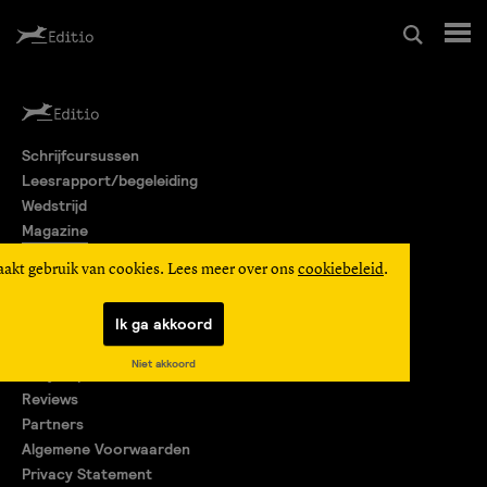
Schrijfcursussen
Schrijfcursussen
Leesrapport/begeleiding
Leesrapport/begeleiding
Wedstrijd
Magazine
Wedstrijd
Editio Producties
aakt gebruik van cookies. Lees meer over ons
cookiebeleid
.
Mijn Editio
Magazine
Ik ga akkoord
Over ons
Niet akkoord
Encyclopedie
Editio Producties
Reviews
Partners
Algemene Voorwaarden
Mijn Editio
Privacy Statement