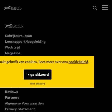
Schrijfcursussen
Schrijfcursussen
Leesrapport/begeleiding
Leesrapport/begeleiding
Wedstrijd
Magazine
Wedstrijd
Editio Producties
aakt gebruik van cookies. Lees meer over ons
cookiebeleid
.
Mijn Editio
Magazine
Ik ga akkoord
Over ons
Niet akkoord
Encyclopedie
Editio Producties
Reviews
Partners
Algemene Voorwaarden
Mijn Editio
Privacy Statement