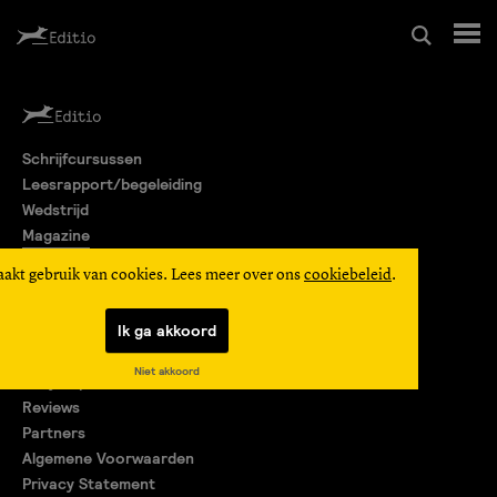
Schrijfcursussen
Schrijfcursussen
Leesrapport/begeleiding
Leesrapport/begeleiding
Wedstrijd
Magazine
Wedstrijd
Editio Producties
aakt gebruik van cookies. Lees meer over ons
cookiebeleid
.
Mijn Editio
Magazine
Ik ga akkoord
Over ons
Niet akkoord
Encyclopedie
Editio Producties
Reviews
Partners
Algemene Voorwaarden
Mijn Editio
Privacy Statement