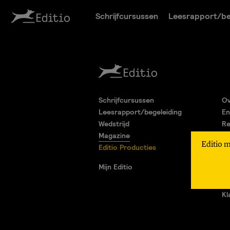
Schrijfcursussen
Leesrapport/be
Schrijfcursussen
Ov
Leesrapport/begeleiding
En
Wedstrijd
Re
Magazine
Pa
Editio 
Editio Producties
Al
Pr
Mijn Editio
Ad
Vr
Kl