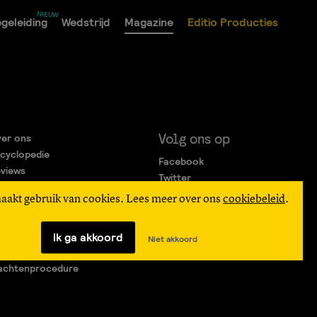
geleiding
Wedstrijd
Magazine
Editio Producties
Volg ons op
er ons
cyclopedie
Facebook
views
Twitter
rtners
Instagram
maakt gebruik van cookies. Lees meer over ons
cookiebeleid
.
gemene Voorwaarden
ivacy Statement
verteren
Ik ga akkoord
Niet akkoord
agen & Contact
achtenprocedure