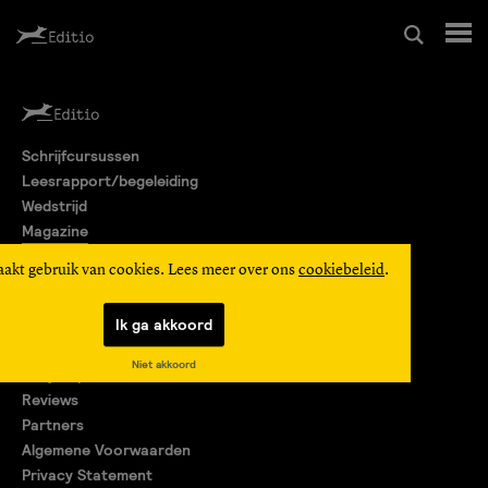
Schrijfcursussen
Schrijfcursussen
Leesrapport/begeleiding
Leesrapport/begeleiding
Wedstrijd
Magazine
Wedstrijd
Editio Producties
aakt gebruik van cookies. Lees meer over ons
cookiebeleid
.
Mijn Editio
Magazine
Ik ga akkoord
Over ons
Niet akkoord
Encyclopedie
Editio Producties
Reviews
Partners
Algemene Voorwaarden
Mijn Editio
Privacy Statement