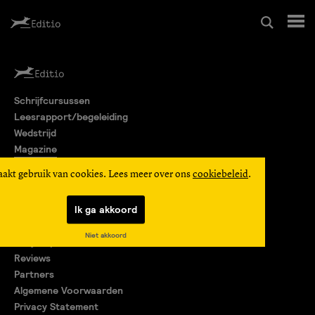
Schrijfcursussen
Schrijfcursussen
Leesrapport/begeleiding
Leesrapport/begeleiding
Wedstrijd
Magazine
Wedstrijd
Editio Producties
aakt gebruik van cookies. Lees meer over ons
cookiebeleid
.
Mijn Editio
Magazine
Ik ga akkoord
Over ons
Niet akkoord
Encyclopedie
Editio Producties
Reviews
Partners
Algemene Voorwaarden
Mijn Editio
Privacy Statement