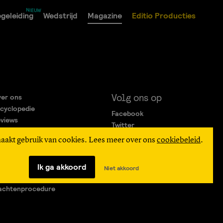
geleiding
Wedstrijd
Magazine
Editio Producties
Volg ons op
er ons
cyclopedie
Facebook
views
Twitter
rtners
Instagram
maakt gebruik van cookies. Lees meer over ons
cookiebeleid
.
gemene Voorwaarden
ivacy Statement
verteren
Ik ga akkoord
Niet akkoord
agen & Contact
achtenprocedure