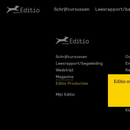
Schrijfcursussen
Leesrapport/be
Schrijfcursussen
Ov
Leesrapport/begeleiding
En
Wedstrijd
Re
Magazine
Pa
Editio 
Editio Producties
Al
Pr
Mijn Editio
Ad
Vr
Kl