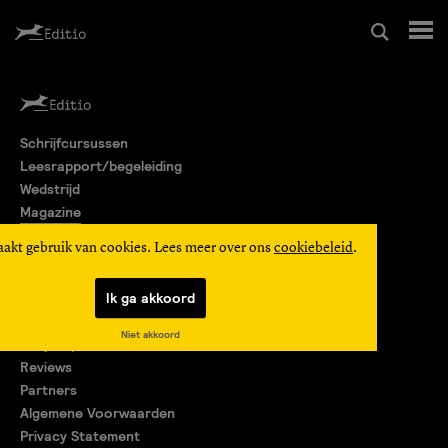
Schrijfcursussen
Schrijfcursussen
Leesrapport/begeleiding
Leesrapport/begeleiding
Wedstrijd
Magazine
Wedstrijd
Editio Producties
aakt gebruik van cookies. Lees meer over ons
cookiebeleid
.
Mijn Editio
Magazine
Ik ga akkoord
Over ons
Niet akkoord
Encyclopedie
Editio Producties
Reviews
Partners
Algemene Voorwaarden
Mijn Editio
Privacy Statement