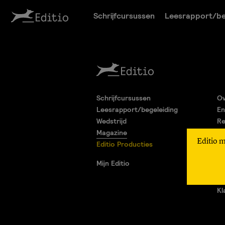
Schrijfcursussen
Leesrapport/be
Schrijfcursussen
Ov
Leesrapport/begeleiding
En
Wedstrijd
Re
Magazine
Pa
Editio 
Editio Producties
Al
Pr
Mijn Editio
Ad
Vr
Kl