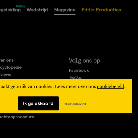
geleiding
Wedstrijd
Magazine
Editio Producties
Volg ons op
er ons
cyclopedie
Facebook
views
Twitter
rtners
Instagram
maakt gebruik van cookies. Lees meer over ons
cookiebeleid
.
gemene Voorwaarden
ivacy Statement
verteren
Ik ga akkoord
Niet akkoord
agen & Contact
achtenprocedure