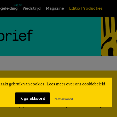
geleiding
Wedstrijd
Magazine
Editio Producties
brief
maakt gebruik van cookies. Lees meer over ons
cookiebeleid
.
Op de hoogte blijven?
Ik ga akkoord
Niet akkoord
Schrijf je hier in om Editio updates te ontvangen.