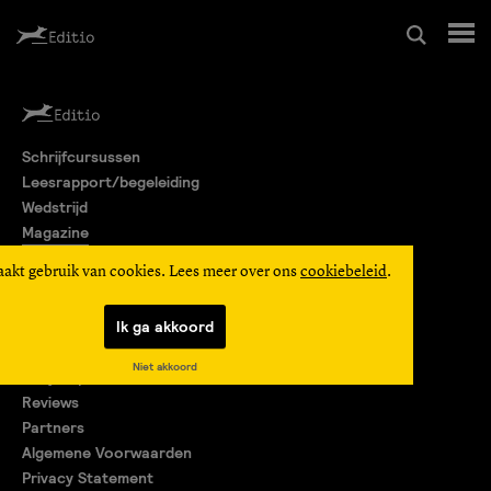
Schrijfcursussen
Schrijfcursussen
Leesrapport/begeleiding
Leesrapport/begeleiding
Wedstrijd
Magazine
Wedstrijd
Editio Producties
aakt gebruik van cookies. Lees meer over ons
cookiebeleid
.
Mijn Editio
Magazine
Ik ga akkoord
Over ons
Niet akkoord
Encyclopedie
Editio Producties
Reviews
Partners
Algemene Voorwaarden
Mijn Editio
Privacy Statement