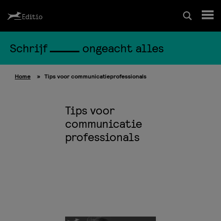
Schrijf
ongeacht alles
Schrijfcursussen
Home
»
Tips voor communicatieprofessionals
Leesrapport/begeleiding
Tips voor
Wedstrijd
communicatie
professionals
Magazine
Editio Producties
Mijn Editio