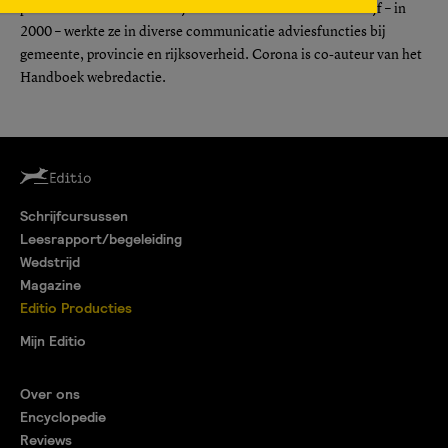
professionele aanbod verrijkt. Voor de start van haar bedrijf – in
2000 – werkte ze in diverse communicatie adviesfuncties bij
gemeente, provincie en rijksoverheid. Corona is co-auteur van het
Handboek webredactie.
Schrijfcursussen
Leesrapport/begeleiding
Wedstrijd
Magazine
Editio Producties
Mijn Editio
Over ons
Encyclopedie
Reviews