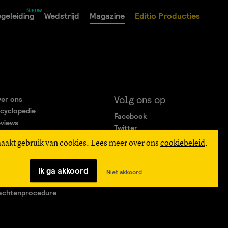
geleiding
Wedstrijd
Magazine
Editio Producties
Volg ons op
er ons
cyclopedie
Facebook
views
Twitter
rtners
Instagram
maakt gebruik van cookies. Lees meer over ons
cookiebeleid
.
gemene Voorwaarden
ivacy Statement
verteren
Ik ga akkoord
Niet akkoord
agen & Contact
achtenprocedure