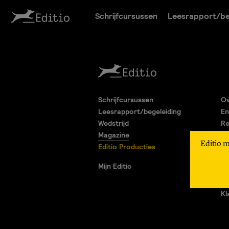
Schrijfcursussen
Leesrapport/be
Schrijfcursussen
Ov
Leesrapport/begeleiding
En
Wedstrijd
Re
Magazine
Pa
Editio 
Editio Producties
Al
Pr
Mijn Editio
Ad
Vr
Kl