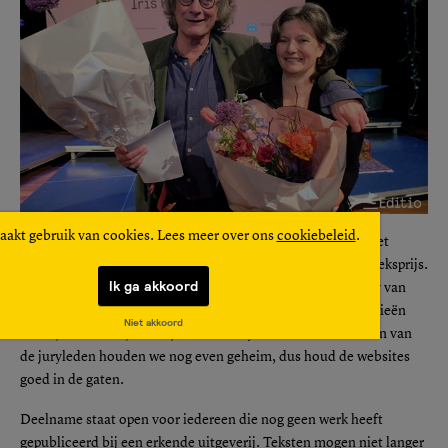
aakt gebruik van cookies. Lees meer over ons
cookiebeleid
.
Omdat kwaliteit bij de Stichting net als bij Editio hoog in het
vaandel staat, is besloten om dit jaar af te zien van de publieksprijs.
Ik ga akkoord
Je werk zal uitsluitend beoordeeld worden door een vakjury van
professionele schrijvers, die zich zal buigen over de categorieën
Niet akkoord
Fictie, Non-fictie, Poëzie/ Slam Poetry en Toneel. De namen van
de juryleden houden we nog even geheim, dus houd de websites
goed in de gaten.
Deelname staat open voor iedereen die nog geen werk heeft
gepubliceerd bij een erkende uitgeverij. Teksten mogen niet langer