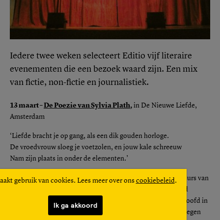
Iedere twee weken selecteert Editio vijf literaire
evenementen die een bezoek waard zijn. Een mix
van fictie, non-fictie en journalistiek.
13 maart –
De Poezie van Sylvia Plath
,
in De Nieuwe Liefde,
Amsterdam
‘Liefde bracht je op gang, als een dik gouden horloge.
De vroedvrouw sloeg je voetzolen, en jouw kale schreeuw
Nam zijn plaats in onder de elementen.’
Het verhaal van Sylvia Plath is al zo vaak verteld dat je er beurs van
aakt gebruik van cookies. Lees meer over ons
cookiebeleid
.
wordt’, schreef ooit een criticus, en de feiten zijn inderdaad
bekend: getalenteerde Amerikaanse dichteres steekt haar hoofd in
Ik ga akkoord
de oven, ongelukkig door de liefde en de ambities die zich tegen