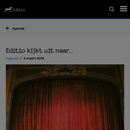
Schrijfcursussen
Agenda
Leesrapport/begeleiding
Editio kijkt uit naar…
Agenda
4 maart 2016
Wedstrijd
Magazine
Editio Producties
Mijn Editio