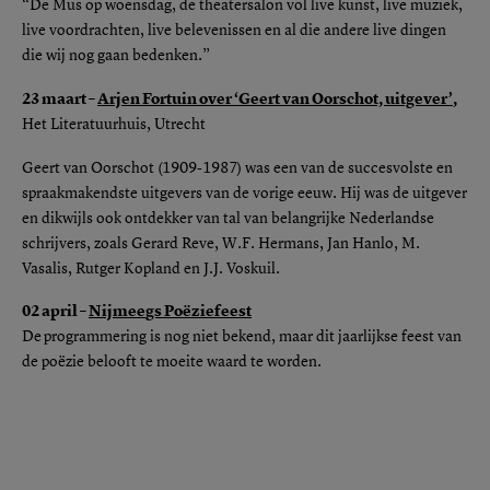
“De Mus op woensdag, de theatersalon vol live kunst, live muziek,
live voordrachten, live belevenissen en al die andere live dingen
die wij nog gaan bedenken.”
23 maart –
Arjen Fortuin over ‘Geert van Oorschot, uitgever’
,
Het Literatuurhuis, Utrecht
Geert van Oorschot (1909-1987) was een van de succesvolste en
spraakmakendste uitgevers van de vorige eeuw. Hij was de uitgever
en dikwijls ook ontdekker van tal van belangrijke Nederlandse
schrijvers, zoals Gerard Reve, W.F. Hermans, Jan Hanlo, M.
Vasalis, Rutger Kopland en J.J. Voskuil.
02 april –
Nijmee
gs
Poëziefeest
De
programmering is nog niet bekend, maar dit jaarlijkse feest van
de poëzie belooft te moeite waard te worden.