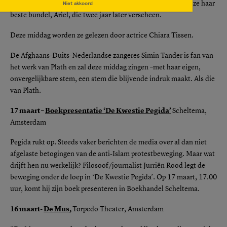
Niet akkoord
haar zelf keerden. Kort voor haar zelfgekozen dood schreef ze haar
beste bundel, Ariel, die twee jaar later verscheen.
Deze middag worden ze gelezen door actrice Chiara Tissen.
De Afghaans-Duits-Nederlandse zangeres Simin Tander is fan van
het werk van Plath en zal deze middag zingen –met haar eigen,
onvergelijkbare stem, een stem die blijvende indruk maakt. Als die
van Plath.
17 maart –
Boekpresentatie ‘De Kwestie Pegida’
Scheltema,
Amsterdam
Pegida rukt op. Steeds vaker berichten de media over al dan niet
afgelaste betogingen van de anti-Islam protestbeweging. Maar wat
drijft hen nu werkelijk? Filosoof/journalist Jurriën Rood legt de
beweging onder de loep in ‘De Kwestie Pegida’. Op 17 maart, 17.00
uur, komt hij zijn boek presenteren in Boekhandel Scheltema.
16 maart-
De Mus
,
Torpedo Theater, Amsterdam