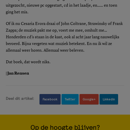
uitgezocht, nieuwe pc opgestart, cd in het laadje, en…… en toen
ging het mis.
Of ik nu Cesaria Evora draai of John Coltrane, Strawinsky of Frank
Zappa; de muziek pakt me op, voert me mee, omhult me…
Honderden cd’s staan in de kast, ook al acht jaar lang nauwelijks
beroerd. Bijna vergeten wat muziek betekent. En nu ik wil ze
allemaal weer horen. Allemaal weer beleven.
Dat boek, dat wordt niks.
| Jan Rensen
Deel dit artikel:
Facebook
Twitter
Google+
Linkedin
Op de hoogte blijven?