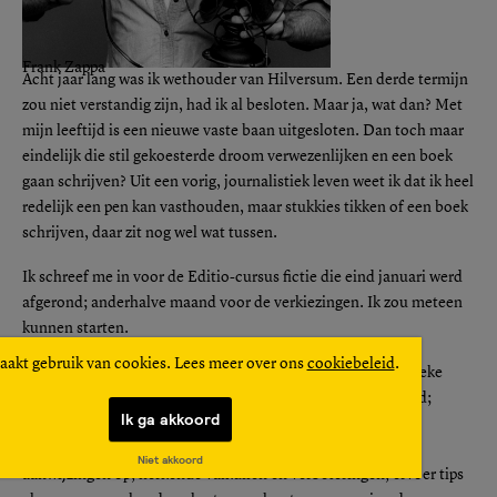
Frank Zappa
Acht jaar lang was ik wethouder van Hilversum. Een derde termijn
zou niet verstandig zijn, had ik al besloten. Maar ja, wat dan? Met
mijn leeftijd is een nieuwe vaste baan uitgesloten. Dan toch maar
eindelijk die stil gekoesterde droom verwezenlijken en een boek
gaan schrijven? Uit een vorig, journalistiek leven weet ik dat ik heel
redelijk een pen kan vasthouden, maar stukkies tikken of een boek
schrijven, daar zit nog wel wat tussen.
Ik schreef me in voor de Editio-cursus fictie die eind januari werd
afgerond; anderhalve maand voor de verkiezingen. Ik zou meteen
kunnen starten.
aakt gebruik van cookies. Lees meer over ons
cookiebeleid
.
Natuurlijk had beter moeten weten. Ook in de laatste politieke
maanden was er geen tijd, nog teveel dingen aan mijn hoofd;
Ik ga akkoord
verder dan een beetje meelurken met de opdrachten van
medecursisten kwam ik niet. Ik pikte onderweg wel wat
Niet akkoord
aanwijzingen op, herkende valkuilen en verbeteringen, ervoer tips