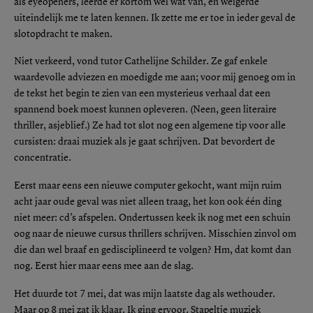
als eyeopeners, leerde er kortom wel wat van, en weigerde
uiteindelijk me te laten kennen. Ik zette me er toe in ieder geval de
slotopdracht te maken.
Niet verkeerd, vond tutor Cathelijne Schilder. Ze gaf enkele
waardevolle adviezen en moedigde me aan; voor mij genoeg om in
de tekst het begin te zien van een mysterieus verhaal dat een
spannend boek moest kunnen opleveren. (Neen, geen literaire
thriller, asjeblief.) Ze had tot slot nog een algemene tip voor alle
cursisten: draai muziek als je gaat schrijven. Dat bevordert de
concentratie.
Eerst maar eens een nieuwe computer gekocht, want mijn ruim
acht jaar oude geval was niet alleen traag, het kon ook één ding
niet meer: cd’s afspelen. Ondertussen keek ik nog met een schuin
oog naar de nieuwe cursus thrillers schrijven. Misschien zinvol om
die dan wel braaf en gedisciplineerd te volgen? Hm, dat komt dan
nog. Eerst hier maar eens mee aan de slag.
Het duurde tot 7 mei, dat was mijn laatste dag als wethouder.
Maar op 8 mei zat ik klaar. Ik ging ervoor. Stapeltje muziek