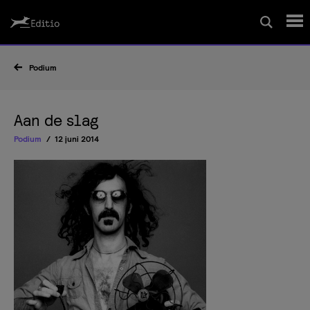
Schrijfcursussen
Podium
Leesrapport/begeleiding
Aan de slag
Podium
12 juni 2014
Wedstrijd
Magazine
Editio Producties
Mijn Editio