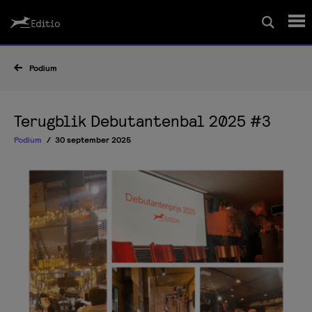
Schrijfcursussen
Podium
Leesrapport/begeleiding
Terugblik Debutantenbal 2025 #3
Podium
30 september 2025
Wedstrijd
Magazine
Editio Producties
Mijn Editio