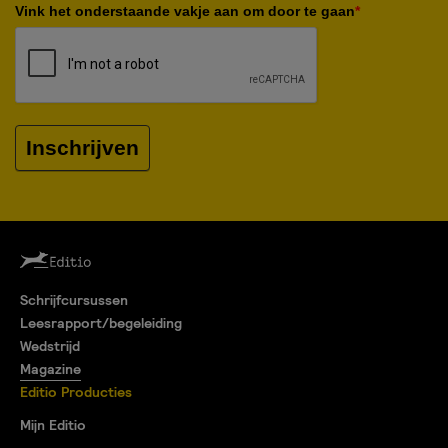
Vink het onderstaande vakje aan om door te gaan
*
Inschrijven
Schrijfcursussen
Leesrapport/begeleiding
Wedstrijd
Magazine
Editio Producties
Mijn Editio