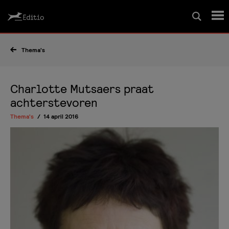
Schrijfcursussen
Thema's
Leesrapport/begeleiding
Charlotte Mutsaers praat
achterstevoren
Wedstrijd
Thema's
14 april 2016
Magazine
Editio Producties
Mijn Editio