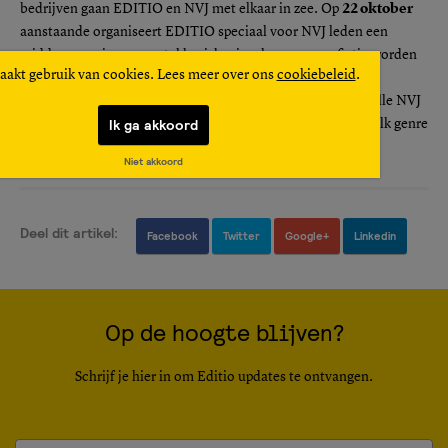
bedrijven gaan EDITIO en NVJ met elkaar in zee. Op
22 oktober
aanstaande organiseert EDITIO speciaal voor NVJ leden een
middag, waarin een aantal basisbeginselen van non-fictie worden
aakt gebruik van cookies. Lees meer over ons
cookiebeleid
.
uitgelegd en beoefend
http://www.nvj.nl/academy/inschrijven/131022-editio/
Alle NVJ
Ik ga akkoord
leden kunnen bovendien een cursus volgen bij EDITIO in elk genre
dat ze willen en met een speciale korting.
Niet akkoord
Deel dit artikel:
Facebook
Twitter
Google+
Linkedin
Op de hoogte blijven?
Schrijf je hier in om Editio updates te ontvangen.