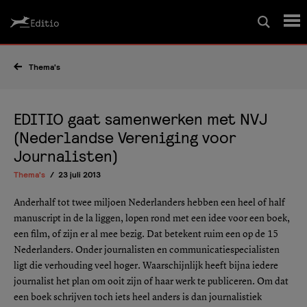
Schrijfcursussen
Thema's
Leesrapport/begeleiding
EDITIO gaat samenwerken met NVJ
(Nederlandse Vereniging voor
Journalisten)
Wedstrijd
Thema's
23 juli 2013
Magazine
Anderhalf tot twee miljoen Nederlanders hebben een heel of half
manuscript in de la liggen, lopen rond met een idee voor een boek,
een film, of zijn er al mee bezig. Dat betekent ruim een op de 15
Editio Producties
Nederlanders. Onder journalisten en communicatiespecialisten
ligt die verhouding veel hoger. Waarschijnlijk heeft bijna iedere
journalist het plan om ooit zijn of haar werk te publiceren. Om dat
Mijn Editio
een boek schrijven toch iets heel anders is dan journalistiek