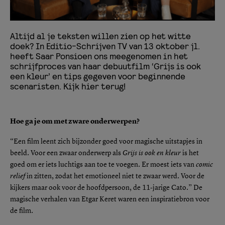
Altijd al je teksten willen zien op het witte
doek? In Editio-Schrijven TV van 13 oktober jl.
heeft Saar Ponsioen ons meegenomen in het
schrijfproces van haar debuutfilm ‘Grijs is ook
een kleur’ en tips gegeven voor beginnende
scenaristen. Kijk hier terug!
Hoe ga je om met zware onderwerpen?
“Een film leent zich bijzonder goed voor magische uitstapjes in
beeld. Voor een zwaar onderwerp als
Grijs is ook en kleur
is het
goed om er iets luchtigs aan toe te voegen. Er moest iets van
comic
relief
in zitten, zodat het emotioneel niet te zwaar werd. Voor de
kijkers maar ook voor de hoofdpersoon, de 11-jarige Cato.” De
magische verhalen van Etgar Keret waren een inspiratiebron voor
de film.