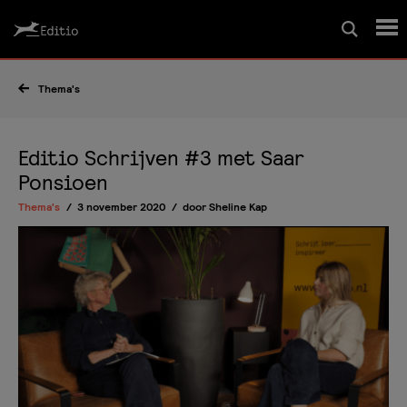
Schrijfcursussen
Thema's
Leesrapport/begeleiding
Editio Schrijven #3 met Saar
Ponsioen
Wedstrijd
Thema's
3 november 2020
door
Sheline Kap
Magazine
Editio Producties
Mijn Editio