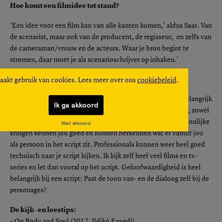
Hoe komt een filmidee tot stand?
‘Een idee voor een film kan van alle kanten komen,’ aldus Saar. Van
de scenarist, maar ook van de producent, de regisseur, en zelfs van
de cameraman/vrouw en de acteurs. Waar je bron begint te
stromen, daar moet je als scenarioschrijver op inhaken.’
Tips van Saar
aakt gebruik van cookies. Lees meer over ons
cookiebeleid
.
‘Je moet op je bek durven gaan. Falen is menselijk en een belangrijk
Ik ga akkoord
leerproces. Ook moet je meerwaarde hechten aan feedback, zowel
op professioneel als persoonlijk gebied. Mensen uit je persoonlijke
Niet akkoord
kringen kennen jou goed en kunnen herkennen wat er vanuit jou
als persoon in het script zit. Professionals kunnen weer heel goed
technisch naar je script kijken. Ik kijk zelf heel veel films en tv-
series en let dan vooral op het script. Geloofwaardigheid is heel
belangrijk bij een script: Past de toon van- en de dialoog zelf bij de
personages?
De kijk- en leestips:
– On Body and Soul (2017, Ildikó Enyedi)