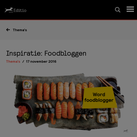
Schrijfcursussen
Thema's
Leesrapport/begeleiding
Inspiratie: Foodbloggen
Thema's
17 november 2016
Wedstrijd
Magazine
Editio Producties
Mijn Editio