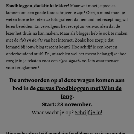
Foodbloggen, dat klinkt lekker!
Maar wat moet je precies
kunnen om een goede foodschrijver te zijn? Op zijn minst moet je
weten hoe je het eten zo fotografeert dat iemand het recept nog wil
leren bereiden. En vervolgens het recept zo verwoorden dat de
lezer het thuis na kan maken. Maar als blogger heb je ook te maken
met de
do’s en don’ts
van het internet. Zoals: hoe zorg je dat
iemand bij jouw blog terecht komt? Hoe schrijf je een kort en
onderhoudend stuk? En, misschien wel het meest belangrijke: hoe
zorg je in je teksten voor een
eigen signatuur
. Iets waar mensen
voor terugkomen?
De antwoorden op al deze vragen komen aan
bod in de
cursus Foodbloggen met Wim de
Jong
.
Start: 23 november.
Waar wacht je op?
Schrijf je in!
Hieronder alvast vijf populaire foodblogs waar je inspiratie