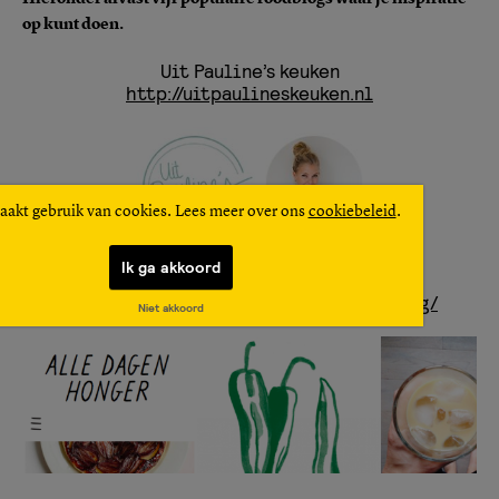
op kunt doen.
Uit Pauline’s keuken
http://uitpaulineskeuken.nl
aakt gebruik van cookies. Lees meer over ons
cookiebeleid
.
Ik ga akkoord
Alle dagen honger
http://alledagenhonger.be/category/blog/
Niet akkoord