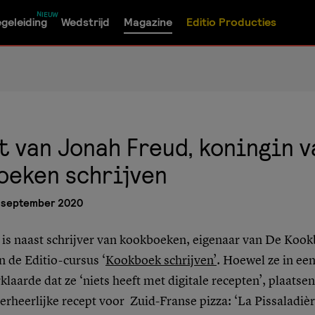
geleiding
Wedstrijd
Magazine
Editio Producties
 van Jonah Freud, koningin v
oeken schrijven
 september 2020
 is naast schrijver van kookboeken, eigenaar van De Koo
n de Editio-cursus ‘
Kookboek schrijven’
. Hoewel ze in ee
klaarde dat ze ‘niets heeft met digitale recepten’, plaatsen
erheerlijke recept voor Zuid-Franse pizza: ‘La Pissaladiè