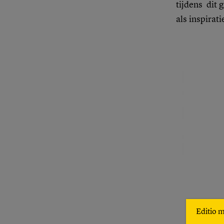
tijdens dit 
als inspirat
Editio 