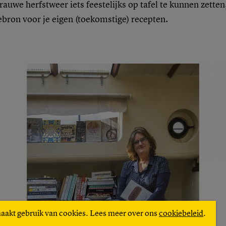
grauwe herfstweer iets feestelijks op tafel te kunnen zette
iebron voor je eigen (toekomstige) recepten.
maakt gebruik van cookies. Lees meer over ons
cookiebeleid
.