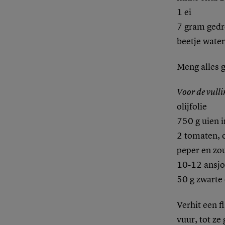
1 ei
7 gram gedro
beetje water
Meng alles g
Voor de vulli
olijfolie
750 g uien i
2 tomaten, o
peper en zo
10-12 ansjov
50 g zwarte 
Verhit een f
vuur, tot ze