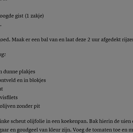
ogde gist (1 zakje)
.
oed. Maak er een bal van en laat deze 2 uur afgedekt rijze
ng:
n dunne plakjes
ntveld en in blokjes
ut
isfilets
olijven zonder pit
linke scheut olijfolie in een koekenpan. Bak hierin de uien 
 gaar en goudgeel van kleur zijn. Voeg de tomaten toe en 