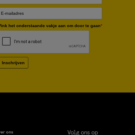
Vink het onderstaande vakje aan om door te gaan
*
Inschrijven
Volg ons op
er ons