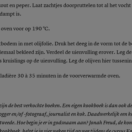
ut en peper. Laat zachtjes doorpruttelen tot al het vocht
dampt is.
oven voor op 190 °C.
tbodem in met olijfolie. Druk het deeg in de vorm tot de
lemaal bekleed zijn. Verdeel de uienvulling erover. Leg de
ts kruislings op de uienvulling. Leg de olijven hier tussenin
aladière 30 à 35 minuten in de voorverwarmde oven.
ijn de best verkochte boeken. Een eigen kookboek is dan ook 
ogger en/of -fotograaf, journalist en kok. Daadwerkelijk een 
 tweede. Hoe begin je er in godsnaam aan? Jonah Freud, de kon
ookboek, helpt je in vier weken tijd op weg tijdens de cursus
Ko