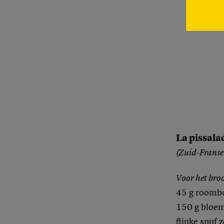
La pissala
(Zuid-Franse 
Voor het bro
45 g roombo
150 g bloe
flinke snuf 