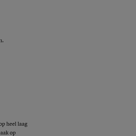
n.
op heel laag
maak op