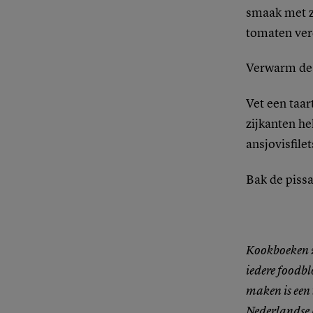
smaak met zo
tomaten ver
Verwarm de 
Vet een taar
zijkanten he
ansjovisfile
Bak de piss
Kookboeken z
iedere foodbl
maken is een
Nederlandse k