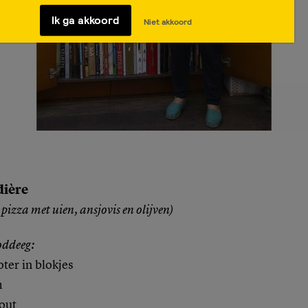
Ik ga akkoord
Niet akkoord
dière
pizza met uien, ansjovis en olijven)
oddeeg:
ter in blokjes
m
zout