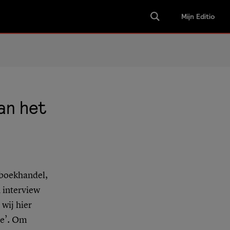
Mijn Editio
an het
kboekhandel,
n interview
 wij hier
re’. Om