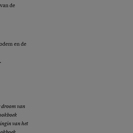
 van de
 bodem en de
.
de droom van
kookboek
ingin van het
okboek