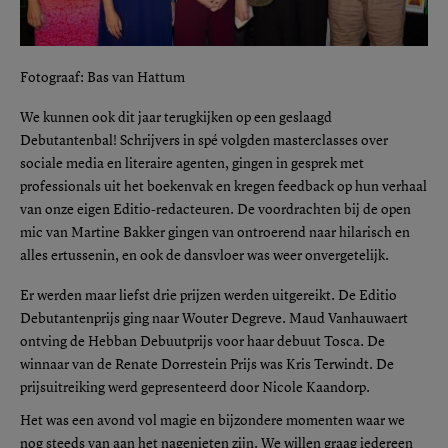
Fotograaf: Bas van Hattum
We kunnen ook dit jaar terugkijken op een geslaagd
Debutantenbal! Schrijvers in spé volgden masterclasses over
sociale media en literaire agenten, gingen in gesprek met
professionals uit het boekenvak en kregen feedback op hun verhaal
van onze eigen Editio-redacteuren. De voordrachten bij de open
mic van Martine Bakker gingen van ontroerend naar hilarisch en
alles ertussenin, en ook de dansvloer was weer onvergetelijk.
Er werden maar liefst drie prijzen werden uitgereikt. De Editio
Debutantenprijs ging naar Wouter Degreve. Maud Vanhauwaert
ontving de Hebban Debuutprijs voor haar debuut Tosca. De
winnaar van de Renate Dorrestein Prijs was Kris Terwindt. De
prijsuitreiking werd gepresenteerd door Nicole Kaandorp.
Het was een avond vol magie en bijzondere momenten waar we
nog steeds van aan het nagenieten zijn. We willen graag iedereen