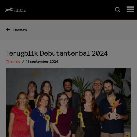
Schrijfcursussen
Thema's
Leesrapport/begeleiding
Terugblik Debutantenbal 2024
Thema's
11 september 2024
Wedstrijd
Magazine
Editio Producties
Mijn Editio