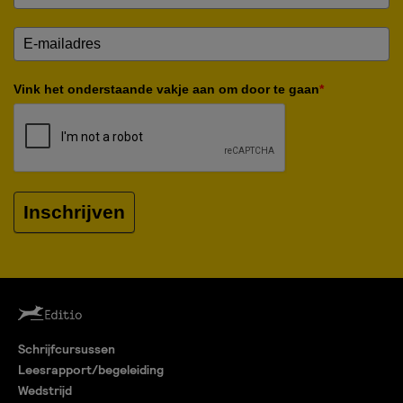
Vink het onderstaande vakje aan om door te gaan
*
Inschrijven
Schrijfcursussen
Leesrapport/begeleiding
Wedstrijd