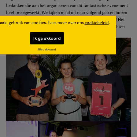
bedanken die aan het organiseren van dit fantastische evenement
heeft meegewerkt. We kijken nu al uit naar volgend jaar en hopen
jullie allemaal weer te zien bij het volgende Debutantenbal! Het
aakt gebruik van cookies. Lees meer over ons
cookiebeleid
.
was een avond om nooit te vergeten en we kunnen niet wachten
om met jullie het volgende hoofdstuk te schrijven.
Ik ga akkoord
Niet akkoord