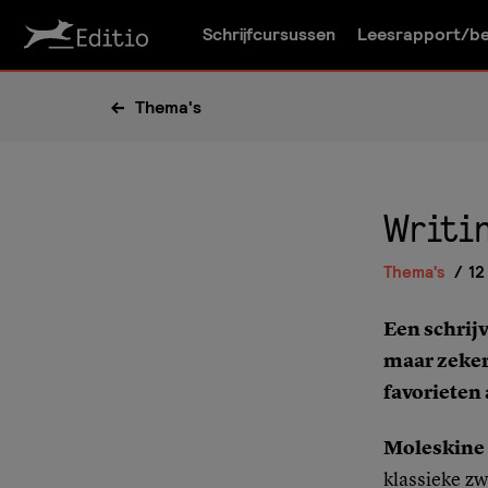
Schrijfcursussen
Leesrapport/be
Thema's
Writi
Thema's
12
Een schrijv
maar zeker
favorieten 
Moleskine
klassieke z