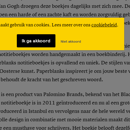
Van Gogh droegen deze boekjes dagelijks met zich mee. D
ben een harde of een zachte kaft en worden zorgvuldig ge
erschillende afmetingen en thema’s zoals agenda, kookboek,
maakt gebruik van cookies. Lees meer over ons
cookiebeleid
.
al editions.
Ik ga akkoord
Niet akkoord
ks
proberen met hun notitieboekjes het schrijven een unie
otitieboekjes worden handgemaakt in een boekbinderij. He
blanks notitieboekjes is opvallend en uniek. De stijlen va
 Oosterse kunst. Paperblanks inspireert je om jouw beste 
n behoudt de kracht van het geschreven woord.
is een product van Palomino Brands, bekend van het Bla
 notitieboekje is in 2011 geïntroduceerd en nu al een grote
oduceerd in Istanbul en vervolgens naar de hele wereld v
lle design in combinatie met mooie materialen maakt dit
e een musthave voor schrijvers. Het boekje belooft dezelf