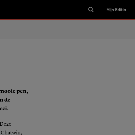
Mijn Editio
n mooie pen,
n de
cci.
 Deze
 Chatwin,