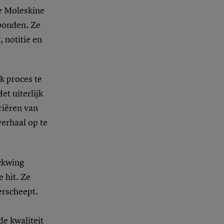
e Moleskine
bonden. Ze
 notitie en
k proces te
t uiterlijk
riëren van
verhaal op te
ckwing
 hit. Ze
erscheept.
de kwaliteit