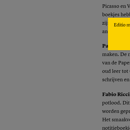
Picasso en 
boekjes heb
zijn er in v
Editio 
andere speci
Paperblan
maken. De n
van de Paper
oud leer tot
schrijven e
Fabio Ricci
potlood. Dit
worden gepr
Het smaakvo
notitieboekj