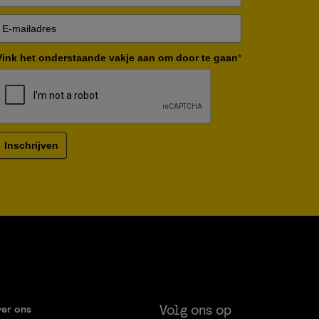
Vink het onderstaande vakje aan om door te gaan
*
Inschrijven
Volg ons op
er ons