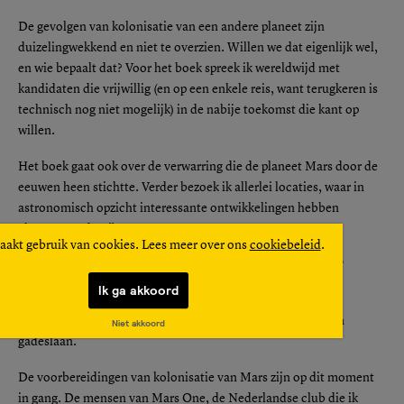
De gevolgen van kolonisatie van een andere planeet zijn
duizelingwekkend en niet te overzien. Willen we dat eigenlijk wel,
en wie bepaalt dat? Voor het boek spreek ik wereldwijd met
kandidaten die vrijwillig (en op een enkele reis, want terugkeren is
technisch nog niet mogelijk) in de nabije toekomst die kant op
willen.
Het boek gaat ook over de verwarring die de planeet Mars door de
eeuwen heen stichtte. Verder bezoek ik allerlei locaties, waar in
astronomisch opzicht interessante ontwikkelingen hebben
plaatsgevonden.”
aakt gebruik van cookies. Lees meer over ons
cookiebeleid
.
– Kun je iets zeggen over de keuze voor dit onderwerp?
Ik ga akkoord
“Ik had na Het Been in de IJssel en mijn kortere boek over
Amsterdam CS behoefte aan een onderwerp dat ik ‘live’ kan
Niet akkoord
gadeslaan.
De voorbereidingen van kolonisatie van Mars zijn op dit moment
in gang. De mensen van Mars One, de Nederlandse club die ik