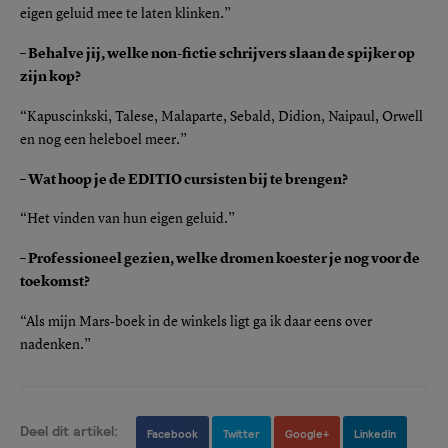
eigen geluid mee te laten klinken.”
– Behalve jij, welke non-fictie schrijvers slaan de spijker op
zijn kop?
“Kapuscinkski, Talese, Malaparte, Sebald, Didion, Naipaul, Orwell
en nog een heleboel meer.”
– Wat hoop je de EDITIO cursisten bij te brengen?
“Het vinden van hun eigen geluid.”
– Professioneel gezien, welke dromen koester je nog voor de
toekomst?
“Als mijn Mars-boek in de winkels ligt ga ik daar eens over
nadenken.”
Deel dit artikel:
Facebook
Twitter
Google+
Linkedin