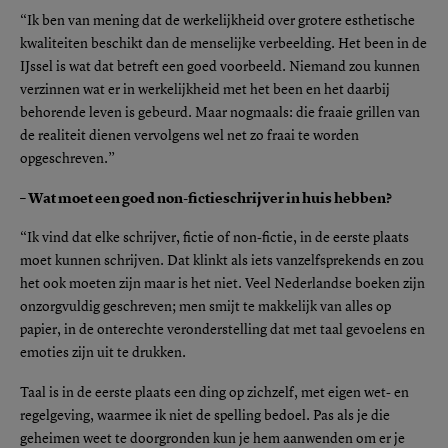
“Ik ben van mening dat de werkelijkheid over grotere esthetische
kwaliteiten beschikt dan de menselijke verbeelding. Het been in de
IJssel is wat dat betreft een goed voorbeeld. Niemand zou kunnen
verzinnen wat er in werkelijkheid met het been en het daarbij
behorende leven is gebeurd. Maar nogmaals: die fraaie grillen van
de realiteit dienen vervolgens wel net zo fraai te worden
opgeschreven.”
– Wat moet een goed non-fictieschrijver in huis hebben?
“Ik vind dat elke schrijver, fictie of non-fictie, in de eerste plaats
moet kunnen schrijven. Dat klinkt als iets vanzelfsprekends en zou
het ook moeten zijn maar is het niet. Veel Nederlandse boeken zijn
onzorgvuldig geschreven; men smijt te makkelijk van alles op
papier, in de onterechte veronderstelling dat met taal gevoelens en
emoties zijn uit te drukken.
Taal is in de eerste plaats een ding op zichzelf, met eigen wet- en
regelgeving, waarmee ik niet de spelling bedoel. Pas als je die
geheimen weet te doorgronden kun je hem aanwenden om er je