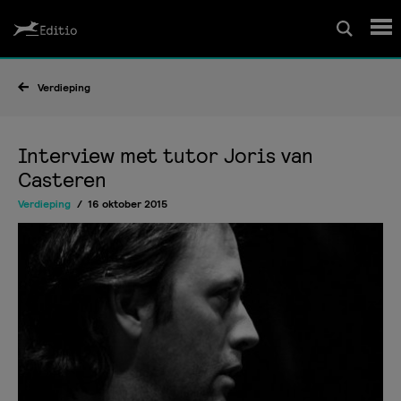
Schrijfcursussen
Verdieping
Leesrapport/begeleiding
Interview met tutor Joris van
Casteren
Wedstrijd
Verdieping
16 oktober 2015
Magazine
Editio Producties
Mijn Editio