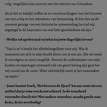
volg, vergelijken hun streven met het streven van Columbus.
Als je het zo bekijkt treffen ze nu voorbereidingen voor het bouwen
van een schip en het rekruteren van bemanning. Ik ben dus op dit
moment getuige van een historische omwenteling; bevind mij
zogezegd in de haarvaten van wat later geschiedenis zal zijn.”
– Welke rol spelen taal en tekst in jouw dagelijks leven?
“Taal is zo’n beetje het allerbelangrijkste voor mij. Wat ik
waarneem zet zich in mijn hoofd direct om in een zin. Die zin maak
ik vervolgens zo mooi mogelijk. Hoewel de onderwerpen van mijn
boeken en reportages uiteraard ook van groot belang zijn gaat het
mij vooral om de vorm. Want uiteindelijk moet je het waarmaken
op papier.”
– Jouw laatste boek, ‘Het been in de IJssel’ kwam voort uit een
artikel dat je voor een krant schreef. Is de waarheid
vreemder dan fictie? Met andere woorden: maakt goede non-
fictie, fictie overbodig?