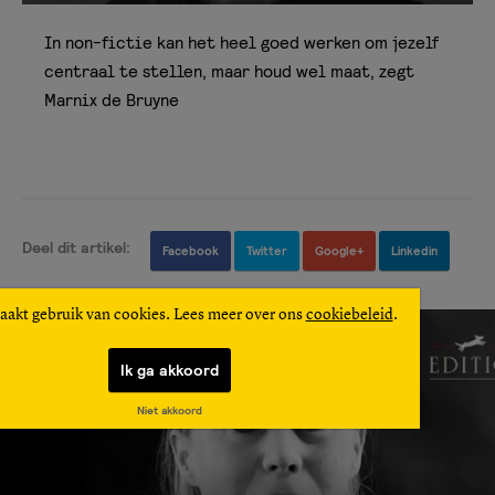
In non-fictie kan het heel goed werken om jezelf
centraal te stellen, maar houd wel maat, zegt
Marnix de Bruyne
Deel dit artikel:
Facebook
Twitter
Google+
Linkedin
aakt gebruik van cookies. Lees meer over ons
cookiebeleid
.
Ik ga akkoord
Niet akkoord