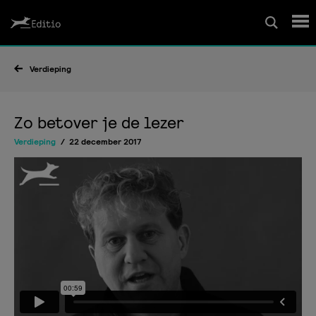
Schrijfcursussen
Verdieping
Leesrapport/begeleiding
Zo betover je de lezer
Verdieping
22 december 2017
Wedstrijd
Magazine
Editio Producties
Mijn Editio