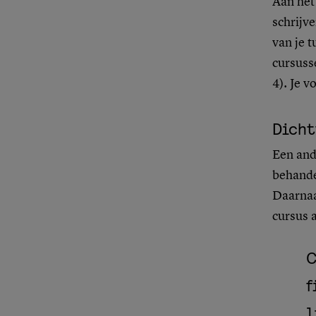
Aan het 
schrijve
van je t
cursusse
4). Je v
Dicht
Een ande
behande
Daarnaa
cursus a
C
f
l