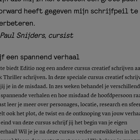
orward heeft gegeven mijn schrijfpeil te
erbeteren.
Paul Snijders, cursist
jf een spannend verhaal
te biedt Editio nog een andere cursus creatief schrijven a
 Thriller schrijven. In deze speciale cursus creatief schrij
jij je in de misdaad. In zes weken behandel je verschillen
 spannende verhalen en hoe misdaad de hoofdpersoon raa
t leer je meer over personages, locatie, research en sfeer
lt ook het plot, de twist en de ontknoping van jouw verhaa
eind van deze cursus schrijf jij het begin van je eigen
verhaal! Wil je je na deze cursus verder ontwikkelen in het