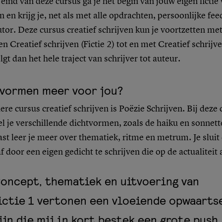
eind van deze cursus ga je het begin van jouw eigen fictie
n en krijg je, net als met alle opdrachten, persoonlijke fe
utor. Deze cursus creatief schrijven kun je voortzetten me
n Creatief schrijven (Fictie 2) tot en met Creatief schrijve
olgt dan het hele traject van schrijver tot auteur.
vormen meer voor jou?
re cursus creatief schrijven is Poëzie Schrijven. Bij deze
l je verschillende dichtvormen, zoals de haiku en sonnett
st leer je meer over thematiek, ritme en metrum. Je sluit
f door een eigen gedicht te schrijven die op de actualiteit 
oncept, thematiek en uitvoering van
ictie 1 vertonen een vloeiende opwaarts
ijn die mij in kort bestek een grote push