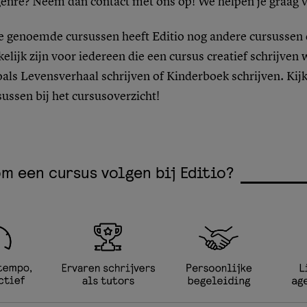
rgenre? Neem dan contact met ons op! We helpen je graag 
e genoemde cursussen heeft Editio nog andere cursussen 
elijk zijn voor iedereen die een cursus creatief schrijven w
oals Levensverhaal schrijven of Kinderboek schrijven. Kij
sussen bij het cursusoverzicht!
m een cursus volgen bij Editio?