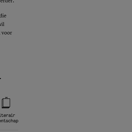
verder.
die
il
k voor