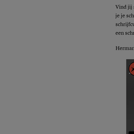
Vind jij
je je sc
schrijfc
een sch
Herman 