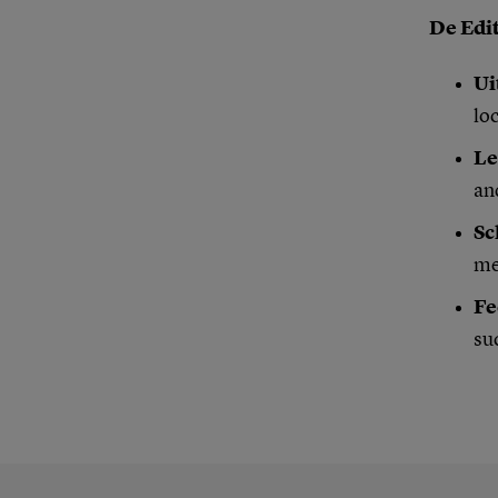
De Edi
Ui
lo
Le
an
Sc
me
Fe
su