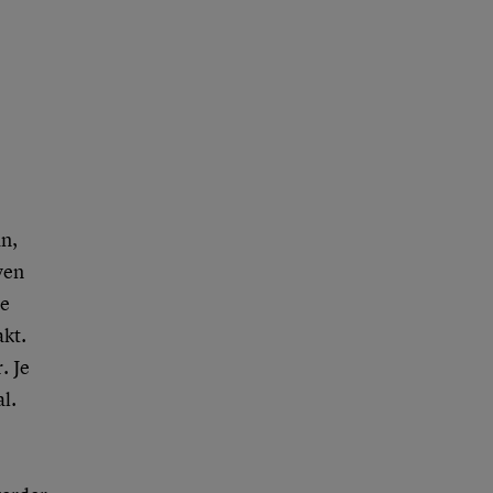
an,
ven
de
kt.
. Je
l.