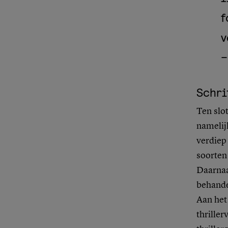
f
v
–
Schri
Ten slot
namelijk
verdiep 
soorten
Daarnaas
behande
Aan het 
thriller