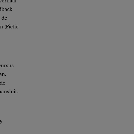
 verhaal
edback
t de
n (Fictie
 cursus
en.
 de
aansluit.
e