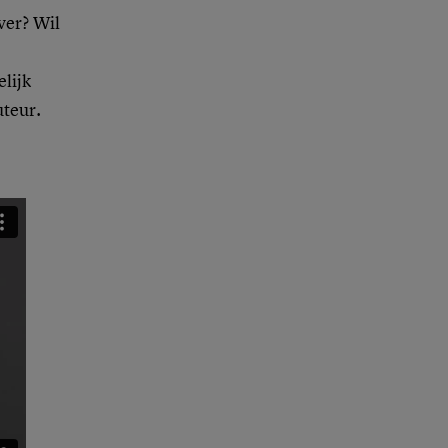
jver? Wil
elijk
uteur.