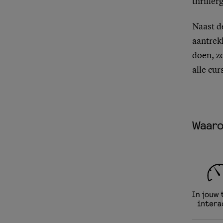
thrille
Naast d
aantrekk
doen, z
alle cur
Waaro