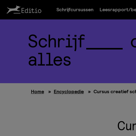
Schrijfcursussen
Leesrapport/be
Schrijf
alles
Home
»
Encyclopedie
»
Cursus creatief sch
Cur