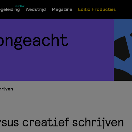
geleiding
Wedstrijd
Magazine
Editio Producties
ongeacht
rijven
sus creatief schrijven