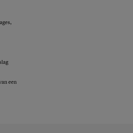
nages,
slag
 van een