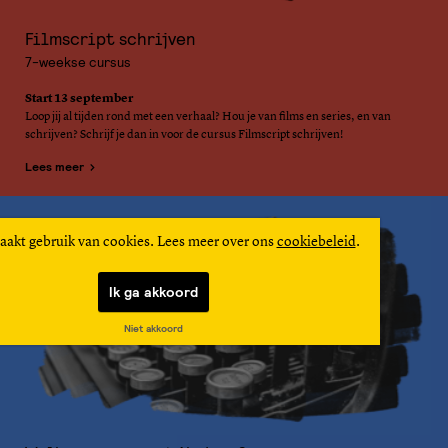
Filmscript schrijven
7-weekse cursus
Start 13 september
Loop jij al tijden rond met een verhaal? Hou je van films en series, en van
schrijven? Schrijf je dan in voor de cursus Filmscript schrijven!
Lees meer
aakt gebruik van cookies. Lees meer over ons
cookiebeleid
.
Ik ga akkoord
Niet akkoord