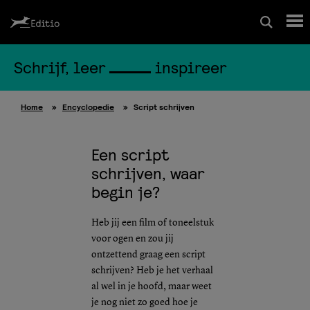
Schrijf, leer
inspireer
Schrijfcursussen
Home
»
Encyclopedie
»
Script schrijven
Leesrapport/begeleiding
Een script
Wedstrijd
schrijven, waar
begin je?
Magazine
Heb jij een film of toneelstuk
voor ogen en zou jij
Editio Producties
ontzettend graag een script
schrijven? Heb je het verhaal
al wel in je hoofd, maar weet
Mijn Editio
je nog niet zo goed hoe je