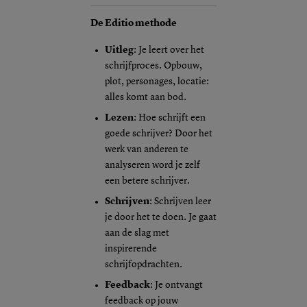
De Editio methode
Uitleg
: Je leert over het
schrijfproces. Opbouw,
plot, personages, locatie:
alles komt aan bod.
Lezen
: Hoe schrijft een
goede schrijver? Door het
werk van anderen te
analyseren word je zelf
een betere schrijver.
Schrijven
: Schrijven leer
je door het te doen. Je gaat
aan de slag met
inspirerende
schrijfopdrachten.
Feedback
: Je ontvangt
feedback op jouw